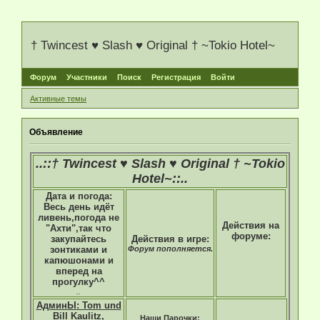
† Twincest ♥ Slash ♥ Original † ~Tokio Hotel~
Форум
Участники
Поиск
Регистрация
Войти
Активные темы
Объявление
..::† Twincest ♥ Slash ♥ Original † ~Tokio
Hotel~::..
Дата и погода:
Весь день идёт
ливень,погода не
Действия на
"Ахти",так что
форуме:
закупайтесь
Действия в игре:
зонтиками и
Форум пополняется.
капюшонами и
вперед на
прогулку^^
..
АдминЫ: Tom und
Bill Kaulitz,
Наши Парочки: