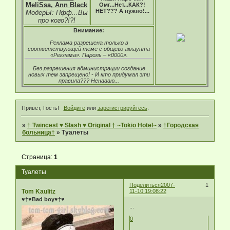
MeliSsa, Ann Black
Омг...Нет...КАК?!
НЕТ??? А нужно!...
МодерЫ: Пфф...Вы
про кого?!?!
Внимание:
Реклама разрешена только в
соответствующей теме с общего аккаунта
«Реклама». Пароль – «0000».
Без разрешения администрации создание
новых тем запрещено! - И кто придумал эти
правила??? Ненаааю...
Привет, Гость!
Войдите
или
зарегистрируйтесь
.
»
† Twincest ♥ Slash ♥ Original † ~Tokio Hotel~
»
†Городская
больница†
»
Туалеты
Страница:
1
Туалеты
Поделиться
2007-
1
Tom Kaulitz
11-10 19:08:22
♥†♥Bad boy♥†♥
...
0