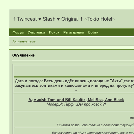
† Twincest ♥ Slash ♥ Original † ~Tokio Hotel~
Форум
Участники
Поиск
Регистрация
Войти
Активные темы
Объявление
Дата и погода: Весь день идёт ливень,погода не "Ахти",так ч
закупайтесь зонтиками и капюшонами и вперед на прогулку
..
АдминЫ: Tom und Bill Kaulitz, MeliSsa, Ann Black
МодерЫ: Пфф...Вы про кого?!?!
Вн
Реклама разрешена только в соответствующей 
Без разрешения администрации создание новых тем