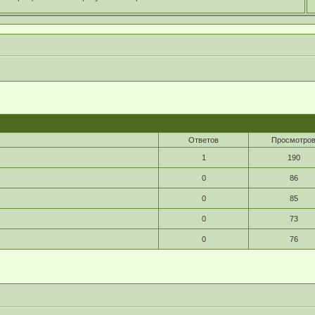
Ответов
Просмотро
1
190
0
86
0
85
0
73
0
76