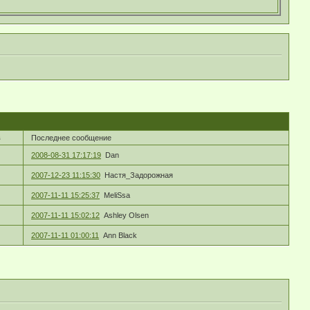
в
Последнее сообщение
2008-08-31 17:17:19
Dan
2007-12-23 11:15:30
Настя_Задорожная
2007-11-11 15:25:37
MeliSsa
2007-11-11 15:02:12
Ashley Olsen
2007-11-11 01:00:11
Ann Black