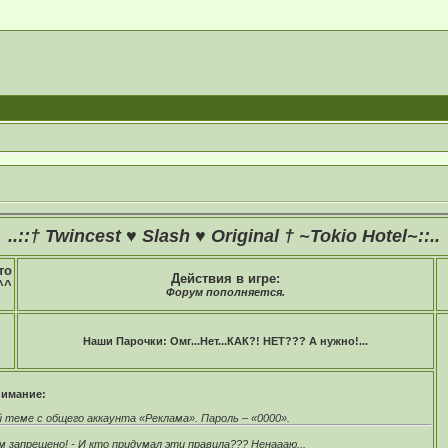
..::† Twincest ♥ Slash ♥ Original † ~Tokio Hotel~::..
то
Действия в игре:
^^
Форум пополняется.
Наши Парочки: Омг...Нет...КАК?! НЕТ??? А нужно!...
имание:
теме с общего аккаунта «Реклама». Пароль – «0000».
 запрещено! - И кто придумал эти правила??? Ненаааю...