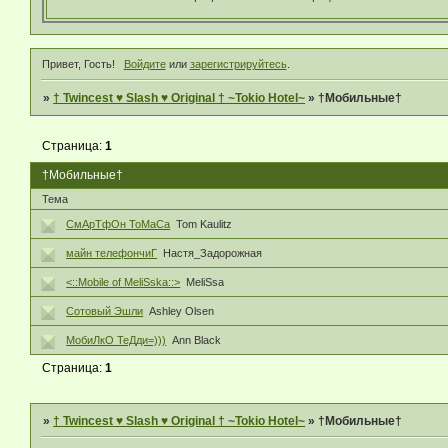
Привет, Гость!
Войдите
или
зарегистрируйтесь
.
»
† Twincest ♥ Slash ♥ Original † ~Tokio Hotel~
»
†Мобильные†
Страница:
1
†Мобильные†
Тема
СмАрТфОн ТоМаСа
Tom Kaulitz
майн телефончиГ
Настя_Задорожная
<::Mobile of MeliSska::>
MeliSsa
Сотовый Эшли
Ashley Olsen
МобиЛкО ТеДди=)))
Ann Black
Страница:
1
»
† Twincest ♥ Slash ♥ Original † ~Tokio Hotel~
»
†Мобильные†