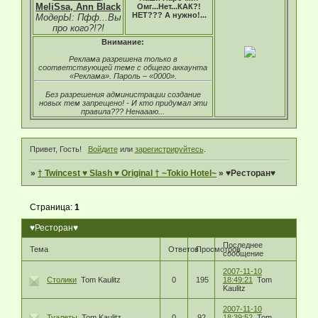
MeliSsa, Ann Black
Омг...Нет...КАК?!
НЕТ??? А нужно!...
МодерЫ: Пфф...Вы
про кого?!?!
Внимание:
Реклама разрешена только в
соответствующей теме с общего аккаунта
«Реклама». Пароль – «0000».
Без разрешения администрации создание
новых тем запрещено! - И кто придумал эти
правила??? Ненаааю...
Привет, Гость!
Войдите
или
зарегистрируйтесь
.
»
† Twincest ♥ Slash ♥ Original † ~Tokio Hotel~
»
♥Ресторан♥
Страница:
1
♥Ресторан♥
Последнее
Тема
Ответов
Просмотров
сообщение
2007-11-10
Столики
Tom Kaulitz
0
195
18:49:21
Tom
Kaulitz
2007-11-10
Туалеты
Tom Kaulitz
0
92
18:39:52
Tom