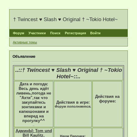
† Twincest ♥ Slash ♥ Original † ~Tokio Hotel~
Форум
Участники
Поиск
Регистрация
Войти
Активные темы
Объявление
..::† Twincest ♥ Slash ♥ Original † ~Tokio
Hotel~::..
Дата и погода:
Весь день идёт
ливень,погода не
Действия на
"Ахти",так что
форуме:
закупайтесь
Действия в игре:
зонтиками и
Форум пополняется.
капюшонами и
вперед на
прогулку^^
..
АдминЫ: Tom und
Bill Kaulitz,
Наши Парочки: